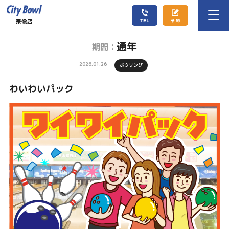
宗像店
通年
期間：
2026.01.26
ボウリング
わいわいパック